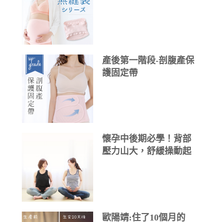
產後第一階段-剖腹產保
護固定帶
懷孕中後期必學！背部
壓力山大，舒緩操動起
來！
歐陽靖:住了10個月的