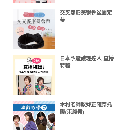
交叉菱形美臀骨盆固定
帶
日本孕產護理達人-直播
特輯
木村老師教妳正確穿托
腹(束腹帶)