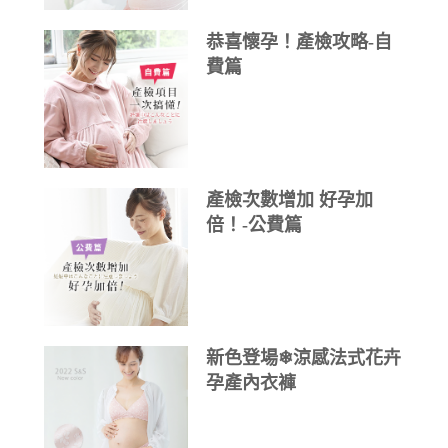
恭喜懷孕！產檢攻略-自
費篇
產檢次數增加 好孕加
倍！-公費篇
新色登場❄涼感法式花卉
孕產內衣褲