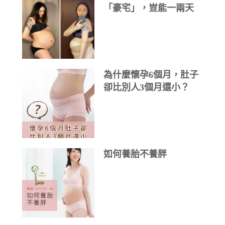
「豪宅」，豈能一兩天
「拆遷」
為什麼懷孕6個月，肚子
卻比別人3個月還小？
如何養胎不養胖