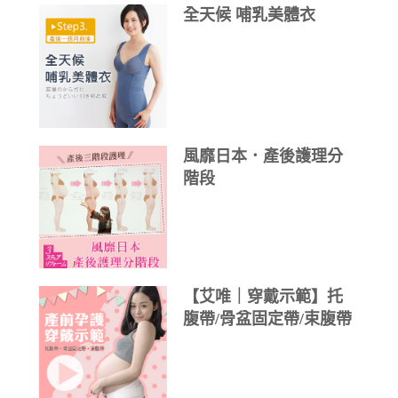
全天候 哺乳美體衣
風靡日本．產後護理分
階段
【艾唯｜穿戴示範】托
腹帶/骨盆固定帶/束腹帶