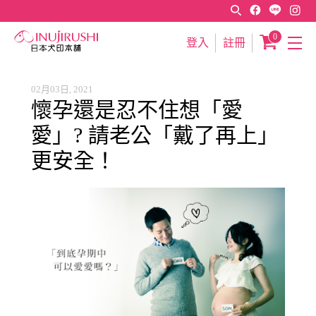
0
登入
註冊
02月03日, 2021
懷孕還是忍不住想「愛
愛」? 請老公「戴了再上」
更安全！