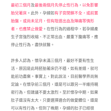
最初三個月
及
最後兩個月先停止性行為
，
以免影響
胎兒著床
。此外，孕婦如
有子宮閉鎖不全，或前置
胎盤，或尚未足月，但有陰道出血及陣痛等情形
者，也應禁止做愛
。在性行為的過程中，若孕婦產
生子宮強烈收縮、不正常出血、嚴重下腹痛等，應
停止性行為，盡快就醫。
許多人認為，懷孕未滿三個月，最好不要有性生
活，原因是此時胚胎著床仍不穩，如有差錯，就可
能前功盡棄。事實上，對此說法，目前醫學界尚無
定論。在懷孕前三個月，還是可以跟另一半維持親
密行為，但建議不要太激烈。至於懷孕中期，如果
肚子還沒有太大，只要選擇適合的做愛體位，還是
可以有性行為。但到了晚期，孕婦的肚子已經很