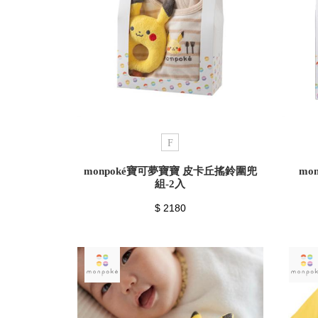
F
monpoké寶可夢寶寶 皮卡丘搖鈴圍兜
mo
組-2入
$ 2180