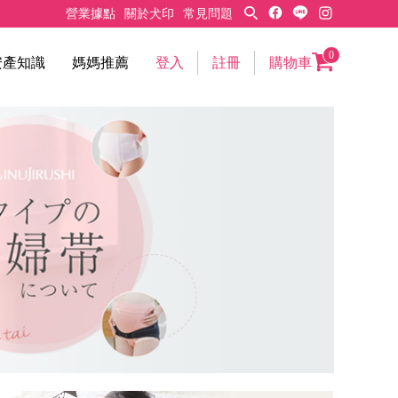
營業據點
關於犬印
常見問題
0
安產知識
媽媽推薦
登入
註冊
購物車