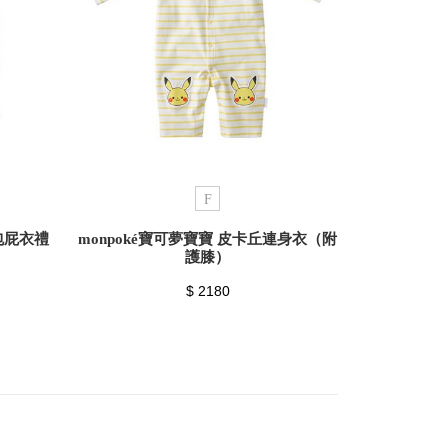
F
袖包屁衣禮
monpoké寶可夢寶寶 皮卡丘連身衣（附
護膝）
$ 2180