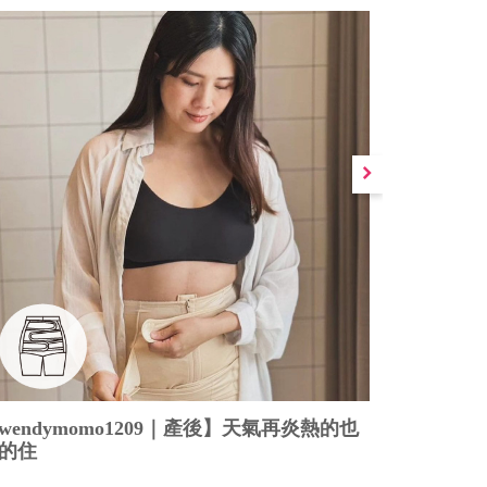
wendymomo1209｜產後】天氣再炎熱的也
【baby_
的住
半年恢復