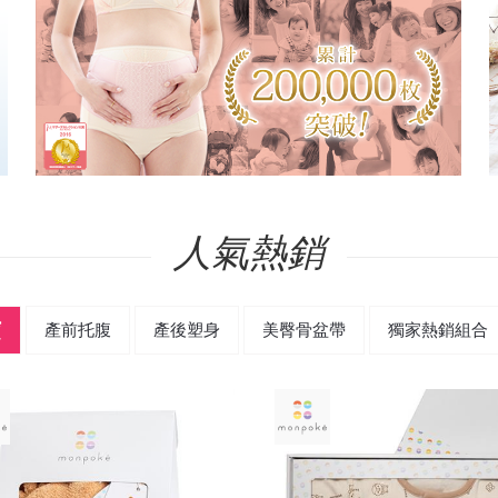
人氣熱銷
寶
產前托腹
產後塑身
美臀骨盆帶
獨家熱銷組合