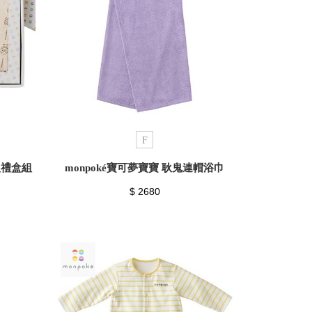
F
入禮盒組
monpoké寶可夢寶寶 耿鬼連帽浴巾
$ 2680