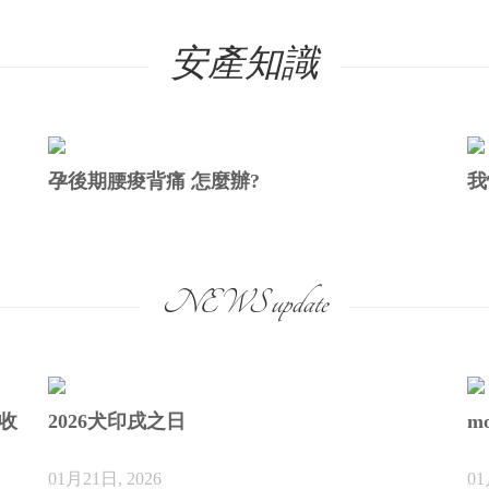
安產知識
孕後期腰痠背痛 怎麼辦?
我
NEWS update
秒收
2026犬印戌之日
m
01月21日, 2026
01