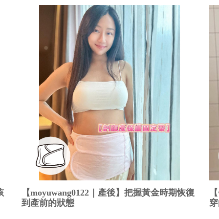
孩
【moyuwang0122｜產後】把握黃金時期恢復
【
到產前的狀態
穿