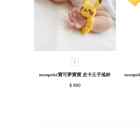
F
monpoké寶可夢寶寶 皮卡丘手搖鈴
monp
$ 880