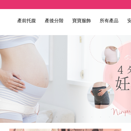
產前托腹
產後分階
寶寶服飾
所有產品