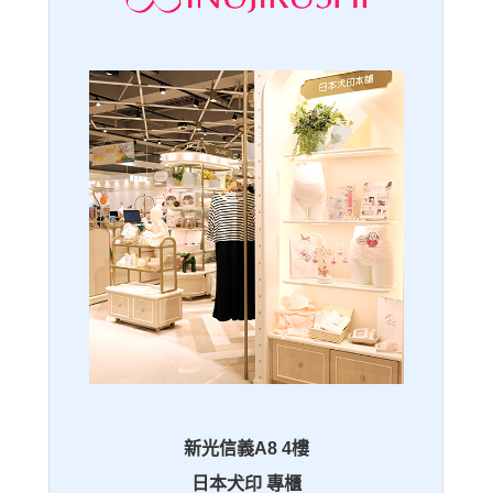
新光信義A8 4樓
日本犬印 專櫃