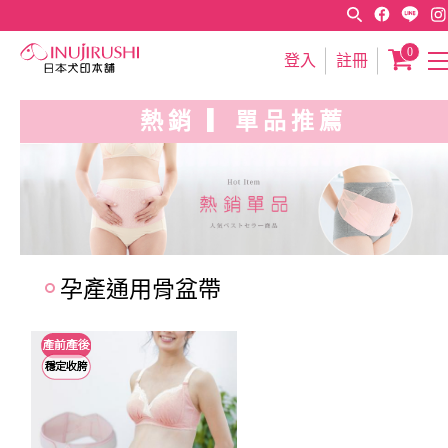
0
登入
註冊
熱銷 ▎單品推薦
孕產通用骨盆帶