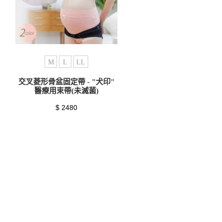
M
L
LL
交叉菱形骨盆固定帶 - "犬印"
醫療用束帶(未滅菌)
$ 2480