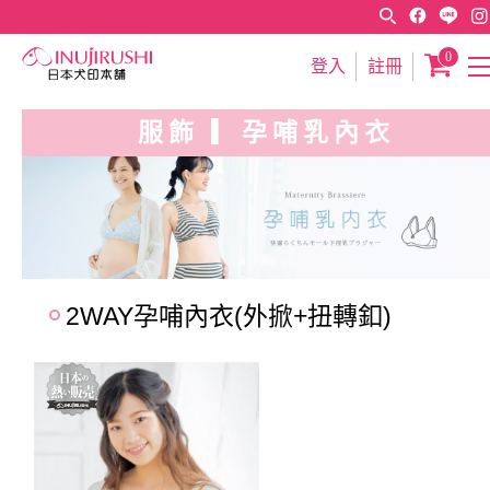
0
登入
註冊
服飾 ▎孕哺乳內衣
2WAY孕哺內衣(外掀+扭轉釦)