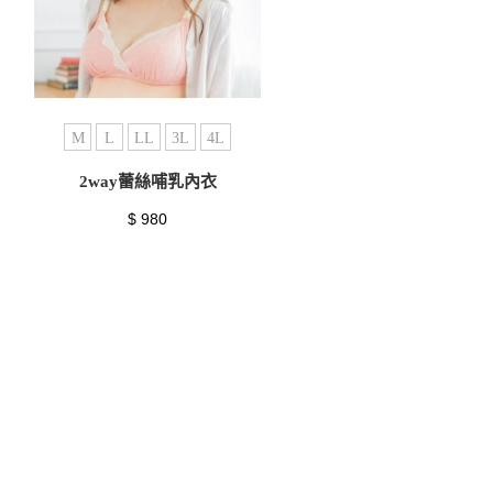
M
L
LL
3L
4L
2way蕾絲哺乳內衣
$ 980