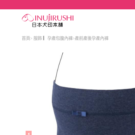
首頁
服飾 ▎孕產包腹內褲
產前產後孕產內褲
>
>