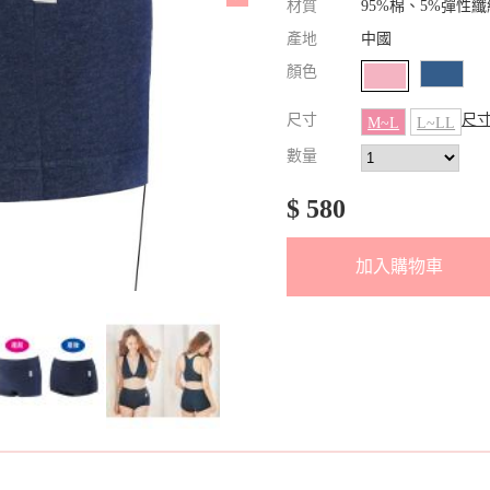
材質
95%棉、5%彈性纖
產地
中國
顏色
尺寸
尺
M~L
L~LL
數量
$ 580
加入購物車