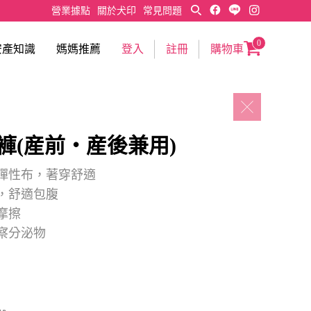
營業據點
關於犬印
常見問題
0
安產知識
媽媽推薦
登入
註冊
購物車
褲(産前・産後兼用)
彈性布，著穿舒適
，舒適包腹
摩擦
察分泌物