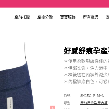
產前托腹
產後分階
寶寶服飾
所有產品
好感舒痕孕產
＊使用柔軟親膚性佳的
＊伸縮性強，彈力適中
＊標籤縫在內褲外減少
＊內檔褲底白色，可觀
貨號
SH2532_P_M~L
類別
產前產後孕產內褲