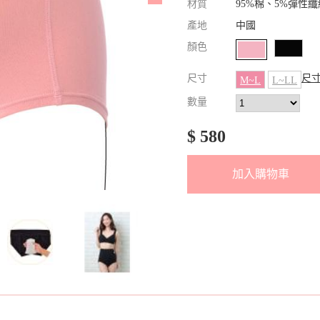
材質
95%棉、5%彈性纖
產地
中國
顏色
尺寸
尺
M~L
L~LL
數量
$ 580
加入購物車