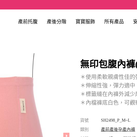
產前托腹
產後分階
寶寶服飾
所有產品
無印包腹內褲
＊使用柔軟親膚性佳的
＊伸縮性強，彈力適中
＊標籤縫在內褲外減少
＊內檔褲底白色，可觀
貨號
SH2498_P_M~L
類別
產前產後孕產內褲