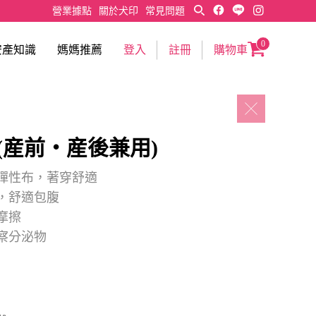
營業據點
關於犬印
常見問題
0
安產知識
媽媽推薦
登入
註冊
購物車
(産前・産後兼用)
彈性布，著穿舒適
，舒適包腹
摩擦
察分泌物