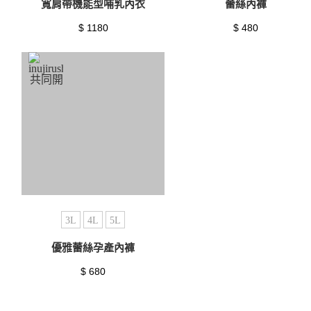
寬肩帶機能型哺乳內衣
蕾絲內褲
$ 1180
$ 480
3L
4L
5L
優雅蕾絲孕產內褲
$ 680