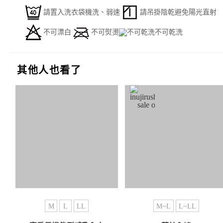
請置入洗衣袋機洗、弱速
請吊掛陰乾避免陽光直射
不可漂白
不可熨燙
不可乾洗
其他人也看了
M
L
LL
M~L
L~LL