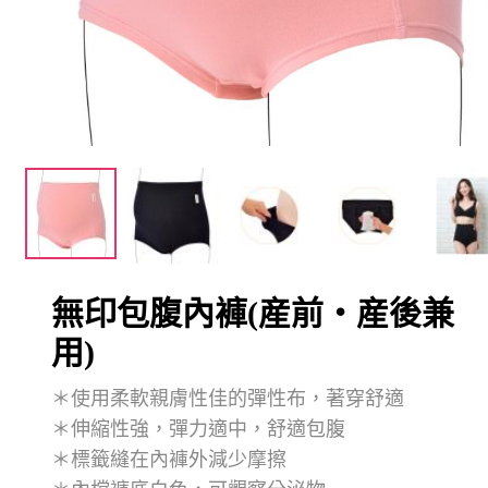
無印包腹內褲(産前・産後兼
用)
＊使用柔軟親膚性佳的彈性布，著穿舒適
＊伸縮性強，彈力適中，舒適包腹
＊標籤縫在內褲外減少摩擦