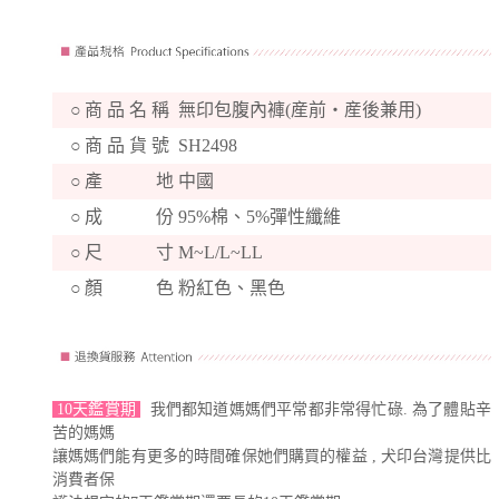
○
商 品 名 稱
無印包腹內褲(産前・産後兼用)
○
商 品 貨 號
SH2498
○
產 地
中國
○
成 份
95%棉、5%彈性纖維
○
尺 寸
M~L/L~LL
○
顏 色
粉紅色、黑色
10天鑑賞期
我們都知道媽媽們平常都非常得忙碌. 為了體貼辛
苦的媽媽
讓媽媽們能有更多的時間確保她們購買的權益 , 犬印台灣提供比
消費者保