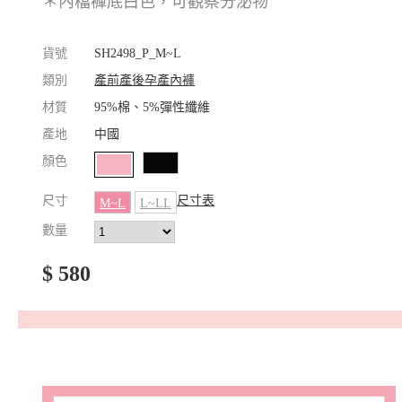
＊內檔褲底白色，可觀察分泌物
貨號
SH2498_P_M~L
類別
產前產後孕產內褲
材質
95%棉、5%彈性纖維
產地
中國
顏色
尺寸
尺寸表
M~L
L~LL
數量
$ 580