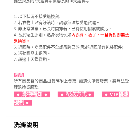
護法規定的7天鑑賞期還要長的10天鑑賞期.
1. 以下狀況不接受退換貨:
2. 若衣物上沾有汙漬時，請恕無法接受退貨喔。
3. 非正常試穿，已長時間穿著，已有使用摺痕或髒污。
4. 基於衛生原則，貼身衣物例如
內衣褲、襪子，一旦拆封即無法
退換貨。
5. 退回時，商品配件不全或吊牌已剪(務必退回所有包裝配件)
6. 活動贈品未退回。
7. 超過十天鑑賞期。
發票
所有商品皆於商品出貨時附上發票. 如遺失購買發票，將無法受
理退換貨服務.
●
購物需知
●
●
配送方式
●
●
VIP優惠
機制
●
洗滌說明