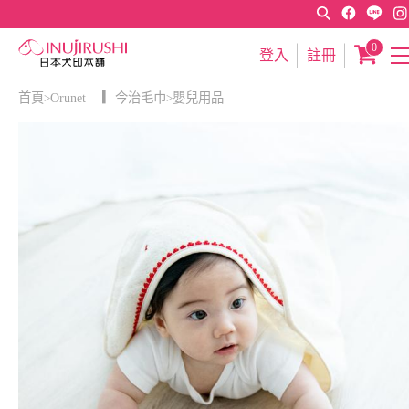
0
登入
註冊
首頁
Orunet ▎今治毛巾
嬰兒用品
>
>