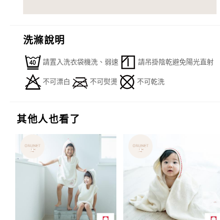
洗滌說明
請置入洗衣袋機洗、弱速
請吊掛陰乾避免陽光直射
不可漂白
不可熨燙
不可乾洗
其他人也看了