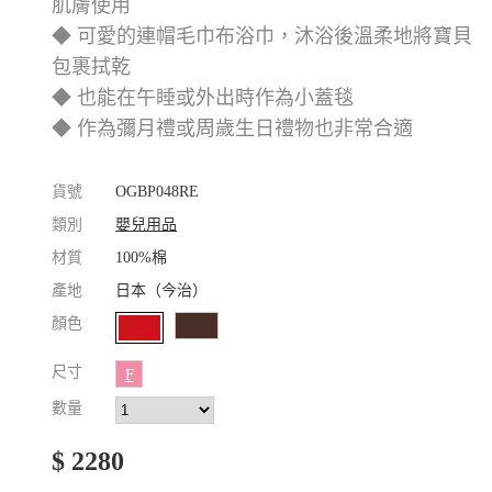
肌膚使用
◆ 可愛的連帽毛巾布浴巾，沐浴後溫柔地將寶貝
包裹拭乾
◆ 也能在午睡或外出時作為小蓋毯
◆ 作為彌月禮或周歲生日禮物也非常合適
貨號
OGBP048RE
類別
嬰兒用品
材質
100%棉
產地
日本（今治）
顏色
尺寸
F
數量
$ 2280