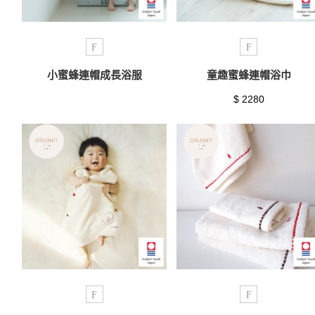
F
F
小蜜蜂連帽成長浴服
童趣蜜蜂連帽浴巾
$ 2280
F
F