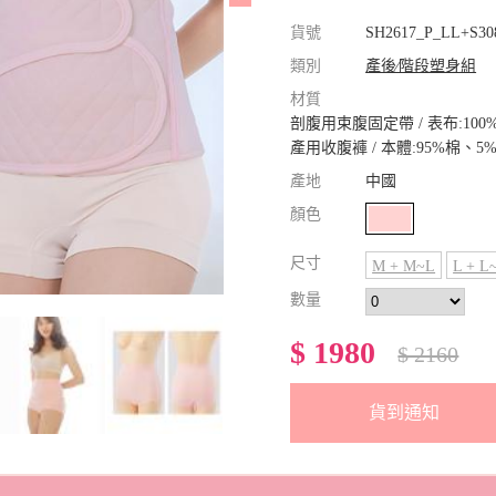
貨號
SH2617_P_LL+S30
類別
產後∕階段塑身組
材質
剖腹用束腹固定帶 / 表布:10
產用收腹褲 / 本體:95%棉、
產地
中國
顏色
尺寸
M + M~L
L + L
數量
$ 1980
$ 2160
貨到通知