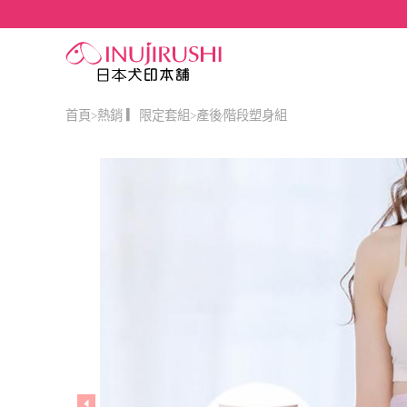
首頁
熱銷 ▎限定套組
產後∕階段塑身組
>
>