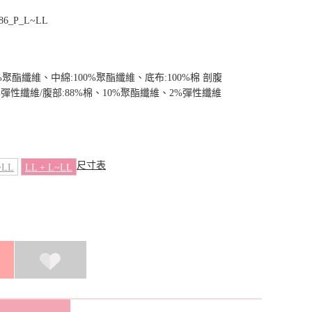
86_P_L~LL
0%聚酯纖維、中綿:100%聚酯纖維、底布:100%棉 剖腹
5%彈性纖維/腹部:88%棉、10%聚酯纖維、2%彈性纖維
尺寸表
~LL
LL + L~LL