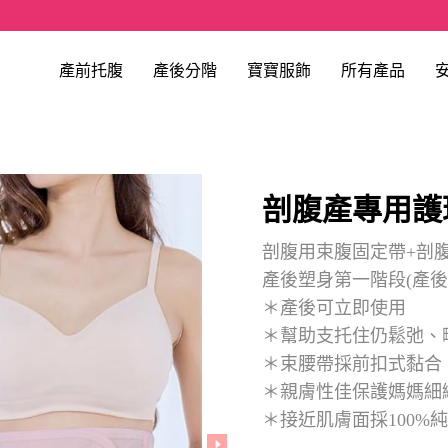
產前托腹
產後分階
寶寶服飾
所有產品
剖腹產專用護
剖腹用束腹固定帶+剖
產後塑身第一階段(產後
＊產後可立即使用
＊幫助支托住仍鬆弛、
＊束腰帶採前扣式黏合
＊親膚性佳保護媽媽細
＊接近肌膚面採100