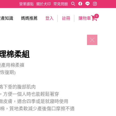
營業據點
關於犬印
常見問題
0
安產知識
媽媽推薦
登入
註冊
購物車
理棉柔組
腹產用棉柔褲
恢復期)
略下垂的腹部肌肉
，方便一個人時也能輕鬆著穿
緻皮膚，適合四季或是就寢時使用
%純棉，質地柔軟減少產後傷口摩擦不適