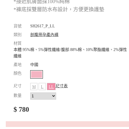
*接近肌膚面採100%純棉
*褲底採雙層防水布設計，方便更換護墊
貨號
SH2617_P_LL
類別
剖腹用孕產內褲
材質
本體:95%棉、5%彈性纖維/腹部:88%棉、10%聚酯纖維、2%彈性
纖維
產地
中國
顏色
尺寸
尺寸表
M
L
LL
數量
$ 780