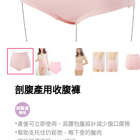
剖腹產用收腹褲
*產後可立即使用，高腰包腹設計減少傷口摩擦
*幫助支托住仍鬆弛、略下垂的腹肉