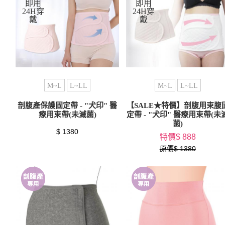
M~L
L~LL
M~L
L~LL
剖腹產保護固定帶 - "犬印" 醫
【SALE★特價】剖腹用束腹
療用束帶(未滅菌)
定帶 - "犬印" 醫療用束帶(未
菌)
$ 1380
特價$ 888
原價$ 1380