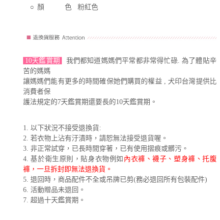
○
顏 色
粉紅色
10天鑑賞期
我們都知道媽媽們平常都非常得忙碌. 為了體貼辛
苦的媽媽
讓媽媽們能有更多的時間確保她們購買的權益 , 犬印台灣提供比
消費者保
護法規定的7天鑑賞期還要長的10天鑑賞期。
1. 以下狀況不接受退換貨:
2. 若衣物上沾有汙漬時，請恕無法接受退貨喔。
3. 非正常試穿，已長時間穿著，已有使用摺痕或髒污。
4. 基於衛生原則，貼身衣物例如
內衣褲、襪子、塑身褲、托腹
褲，一旦拆封即無法退換貨。
5. 退回時，商品配件不全或吊牌已剪(務必退回所有包裝配件)
6. 活動贈品未退回。
7. 超過十天鑑賞期。