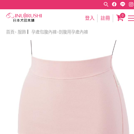
0
登入
註冊
首頁
服飾 ▎孕產包腹內褲
剖腹用孕產內褲
>
>