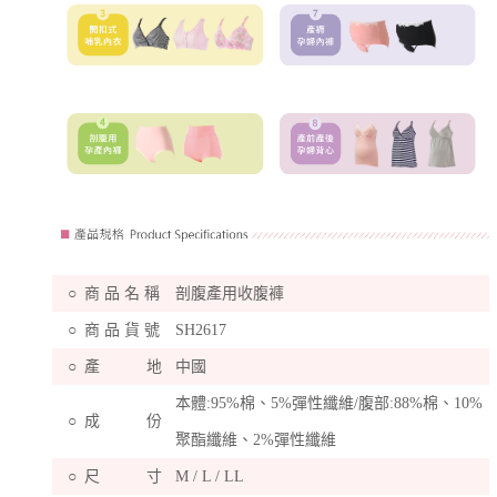
○
商 品 名 稱
剖腹產用收腹褲
○
商 品 貨 號
SH2617
○
產 地
中國
本體:95%棉、5%彈性纖維/腹部:88%棉、10%
○
成 份
聚酯纖維、2%彈性纖維
○
尺 寸
M / L / LL