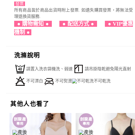
發票
所有商品皆於商品出貨時附上發票. 如遺失購買發票，將無法受
理退換貨服務.
●
購物需知
●
●
配送方式
●
●
VIP優惠
機制
●
洗滌說明
請置入洗衣袋機洗、弱速
請吊掛陰乾避免陽光直射
不可漂白
不可熨燙
不可乾洗
其他人也看了