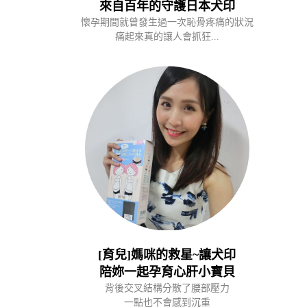
來自百年的守護日本犬印
懷孕期間就曾發生過一次恥骨疼痛的狀況
痛起來真的讓人會抓狂...
[育兒]媽咪的救星~讓犬印
陪妳一起孕育心肝小寶貝
背後交叉結構分散了腰部壓力
一點也不會感到沉重