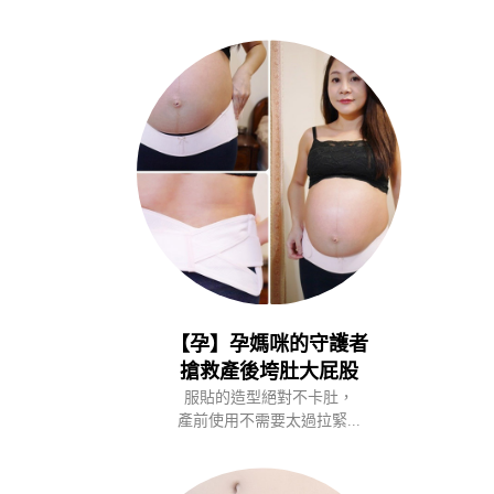
【孕】孕媽咪的守護者
搶救產後垮肚大屁股
服貼的造型絕對不卡肚，
產前使用不需要太過拉緊...