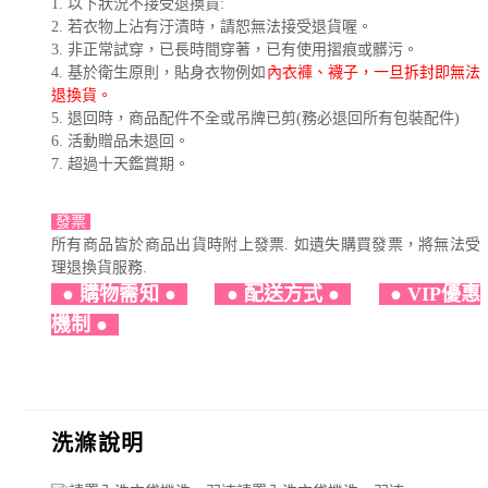
1. 以下狀況不接受退換貨:
2. 若衣物上沾有汙漬時，請恕無法接受退貨喔。
3. 非正常試穿，已長時間穿著，已有使用摺痕或髒污。
4. 基於衛生原則，貼身衣物例如
內衣褲、襪子，一旦拆封即無法
退換貨。
5. 退回時，商品配件不全或吊牌已剪(務必退回所有包裝配件)
6. 活動贈品未退回。
7. 超過十天鑑賞期。
發票
所有商品皆於商品出貨時附上發票. 如遺失購買發票，將無法受
理退換貨服務.
●
購物需知
●
●
配送方式
●
●
VIP優惠
機制
●
洗滌說明