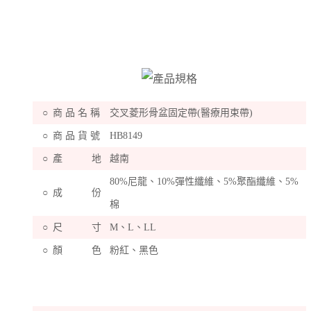
○
商 品 名 稱
交叉菱形骨盆固定帶(醫療用束帶)
○
商 品 貨 號
HB8149
○
產 地
越南
80%尼龍、10%彈性纖維、5%聚酯纖維、5%
○
成 份
棉
○
尺 寸
M、L、LL
○
顏 色
粉紅、黑色