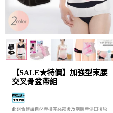
【SALE★特價】加強型束腰
交叉骨盆帶組
此組合建議自然產排完惡露後及剖腹產傷口復原