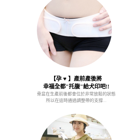
【孕 ♥ 】產前產後將
幸福全都"托腹"給犬印吧!!
骨盆在生產前後都會位於非常放鬆的狀態
所以在這時通過調整帶的支撐...