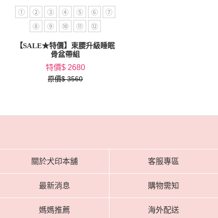
①
②
③
④
⑤
⑥
⑦
⑧
⑨
⑩
⑪
⑫
【SALE★特價】束腰升級睡眠
骨盆帶組
特價$ 2680
原價$ 3560
關於犬印本舖
客服專區
最新消息
購物需知
媽媽推薦
海外配送