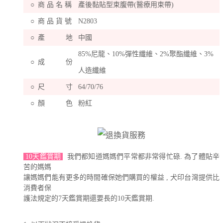
○
商 品 名 稱
產後黏貼型束腹帶(醫療用束帶)
○
商 品 貨 號
N2803
○
產 地
中國
85%尼龍、10%彈性纖維、2%聚酯纖維、3%
○
成 份
人造纖維
○
尺 寸
64/70/76
○
顏 色
粉紅
10天鑑賞期
我們都知道媽媽們平常都非常得忙碌. 為了體貼辛
苦的媽媽
讓媽媽們能有更多的時間確保她們購買的權益 , 犬印台灣提供比
消費者保
護法規定的7天鑑賞期還要長的10天鑑賞期.