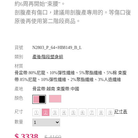
約6周再開始"束腰"。
剖腹產有傷口，建議用剖腹產專用的。等傷口復
原後再使用第二階段商品。
貨號
N2803_P_64+HB8149_B_L
類別
產後∕階段塑身組
材質
骨盆帶:80%尼龍、10%彈性纖維、5%聚酯纖維、5%棉 束腹
帶:85%尼龍、10%彈性纖維、2%聚酯纖維、3%人造纖維
產地
骨盆帶:越南 束腹帶:中國
顏色
尺寸
尺寸表
①
②
③
④
⑤
⑥
⑦
⑧
⑨
數量
$ 3338
$ 4160