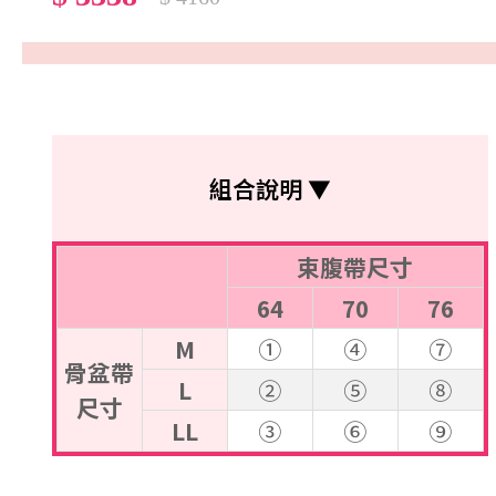
組合說明 ▼
束腹帶尺寸
64
70
76
M
①
④
⑦
骨盆帶
L
②
⑤
⑧
尺寸
LL
③
⑥
⑨