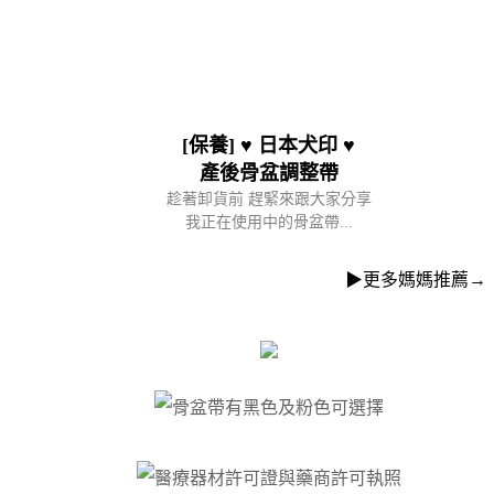
[保養] ♥ 日本犬印 ♥
產後骨盆調整帶
趁著卸貨前 趕緊來跟大家分享
我正在使用中的骨盆帶...
▶更多媽媽推薦→