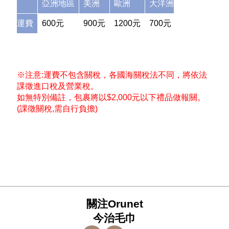
亞洲地區
美洲
歐洲
大洋洲
回到犬印本舖
運費
600元
900元
1200元
700元
※
注意:運費不包含關稅，各國海關稅法不同，將依法
課徵進口稅及營業稅。
如無特別備註，包裹將以$2,000元以下禮品做報關。
(課徵關稅,需自行負擔)
關注Orunet
今治毛巾