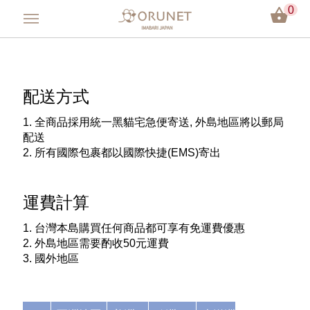
0
會員登入
配送方式
方巾／手帕
全商品採用統一黑貓宅急便寄送, 外島地區將以郵局
毛巾／浴巾
配送
所有國際包裹都以國際快捷(EMS)寄出
嬰兒用品
運費計算
彌月禮盒
台灣本島購買任何商品都可享有免運費優惠
外島地區需要酌收50元運費
今治認證
國外地區
關於Orunet