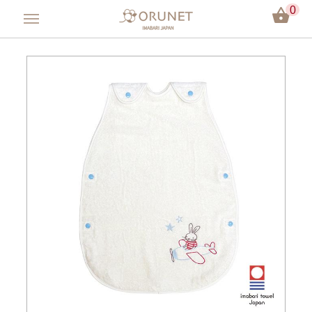
0
會員登入
方巾／手帕
毛巾／浴巾
嬰兒用品
彌月禮盒
今治認證
關於Orunet