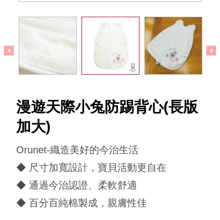
回到犬印本舖
漫遊天際小兔防踢背心(長版
加大)
Orunet-織造美好的今治生活
◆ 尺寸加寬設計，寶貝活動更自在
◆ 通過今治認證、柔軟舒適
◆ 百分百純棉製成，親膚性佳