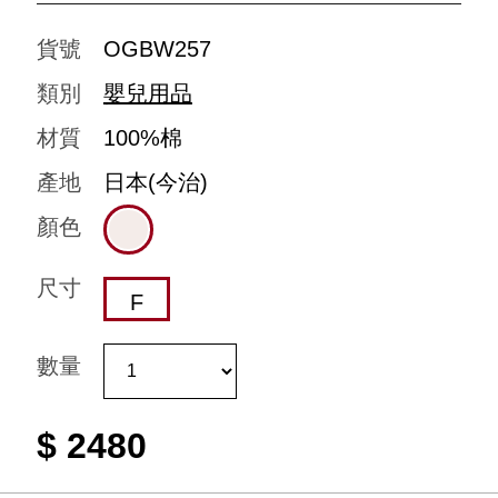
貨號
OGBW257
類別
嬰兒用品
材質
100%棉
產地
日本(今治)
顏色
尺寸
F
數量
$ 2480