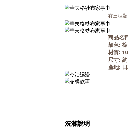
有三種類
商品名
顏色: 棕
材質: 1
尺寸: 約
產地: 
洗滌說明