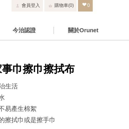
會員登入
0
0
今治認證
關於Orunet
家事巾擦巾擦拭布
今治生活
水
且不易產生棉絮
盤的擦拭巾或是擦手巾