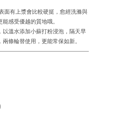
的表面有上漿會比較硬挺，愈經洗滌與
更能感受優越的質地哦。
，以溫水添加小蘇打粉浸泡，隔天早
，兩條輪替使用，更能常保如新。