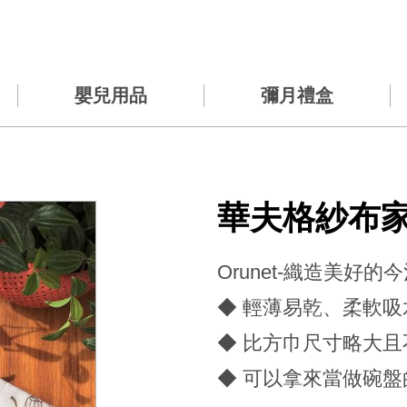
嬰兒用品
彌月禮盒
華夫格紗布
Orunet-織造美好的
◆ 輕薄易乾、柔軟吸
◆ 比方巾尺寸略大
◆ 可以拿來當做碗