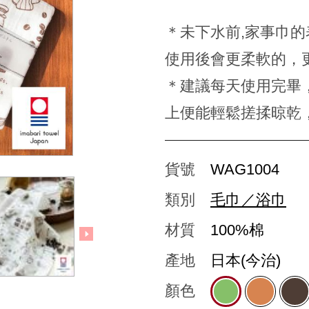
＊未下水前,家事巾
使用後會更柔軟的，
＊建議每天使用完畢
上便能輕鬆搓揉晾乾
貨號
WAG1004
類別
毛巾／浴巾
材質
100%棉
產地
日本(今治)
顏色