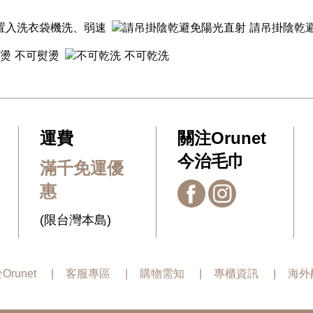
置入洗衣袋機洗、弱速
請吊掛陰乾
不可熨燙
不可乾洗
運費
關注Orunet
今治毛巾
滿千免運優
惠
(限台灣本島)
Orunet
客服專區
購物需知
專櫃資訊
海外