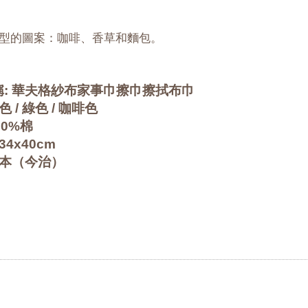
型的圖案：咖啡、香草和麵包。
稱: 華夫格紗布家事巾擦巾擦拭布巾
色 / 綠色 / 咖啡色
00%棉
34x40cm
日本（今治）