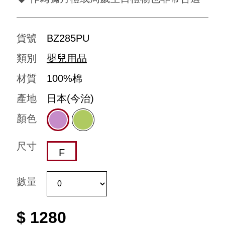
貨號
BZ285PU
類別
嬰兒用品
材質
100%棉
產地
日本(今治)
顏色
尺寸
F
數量
$ 1280