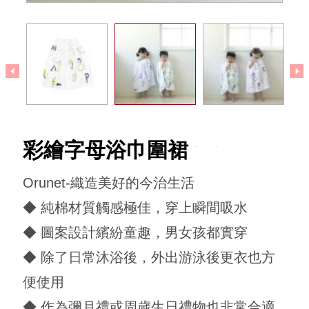
回到犬印本舖
彩繪字母浴巾圍裙
Orunet-織造美好的今治生活
◆ 純棉材質觸感極佳，穿上瞬間吸水
◆ 圖案設計繽紛童趣，男女孩都實穿
◆ 除了日常沐浴後，外出游泳後更衣也方
便使用
◆ 作為彌月禮或周歲生日禮物也非常合適