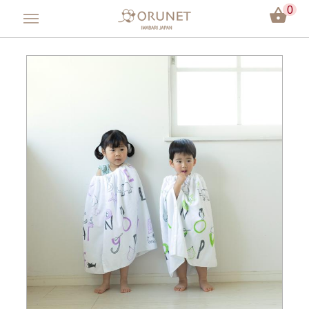
0
會員登入
方巾／手帕
毛巾／浴巾
嬰兒用品
彌月禮盒
今治認證
關於Orunet