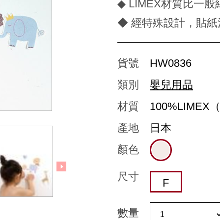
◆ LIMEX材質比
◆ 經特殊設計，貼
貨號
HW0836
類別
嬰兒用品
材質
100%LIM
產地
日本
顏色
尺寸
F
數量