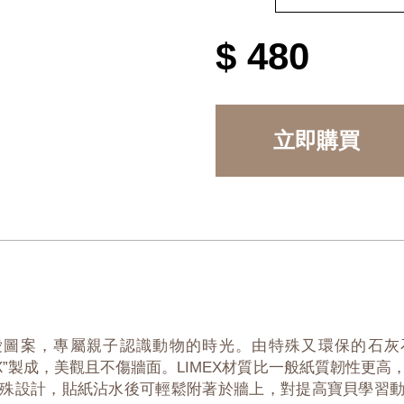
$ 480
立即購買
可愛圖案，專屬親子認識動物的時光。由特殊又環保的石灰
MEX”製成，美觀且不傷牆面。LIMEX材質比一般紙質韌性更
殊設計，貼紙沾水後可輕鬆附著於牆上，對提高寶貝學習