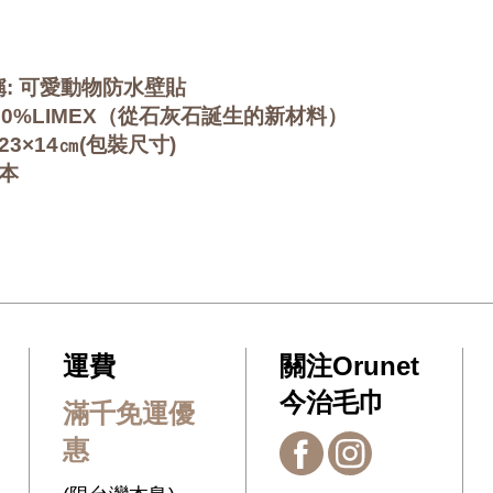
: 可愛動物防水壁貼
100%LIMEX（從石灰石誕生的新材料）
23×14㎝(包裝尺寸)
日本
運費
關注Orunet
今治毛巾
滿千免運優
惠