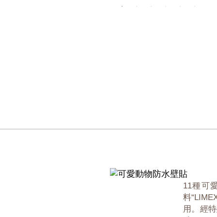
11種
料“LI
用。經特