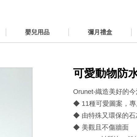
嬰兒用品
彌月禮盒
可愛動物防
Orunet-織造美好的
◆ 11種可愛圖案，
◆ 由特殊又環保的石灰
◆ 美觀且不傷牆面