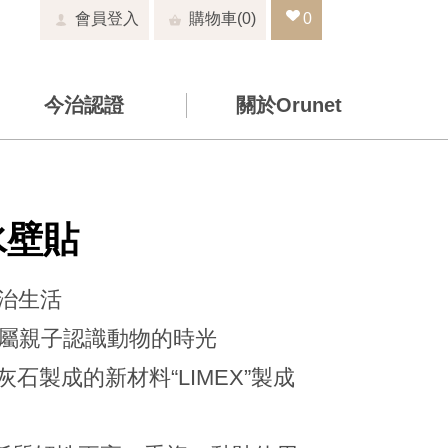
會員登入
0
0
今治認證
關於Orunet
水壁貼
今治生活
專屬親子認識動物的時光
石製成的新材料“LIMEX”製成