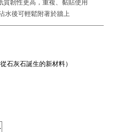
一般紙質韌性更高，重複、黏貼使用
紙沾水後可輕鬆附著於牆上
EX（從石灰石誕生的新材料）