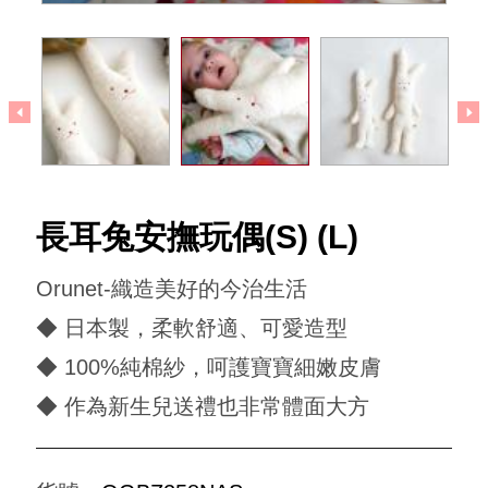
回到犬印本舖
長耳兔安撫玩偶(S) (L)
Orunet-織造美好的今治生活
◆ 日本製，柔軟舒適、可愛造型
◆ 100%純棉紗，呵護寶寶細嫩皮膚
◆ 作為新生兒送禮也非常體面大方