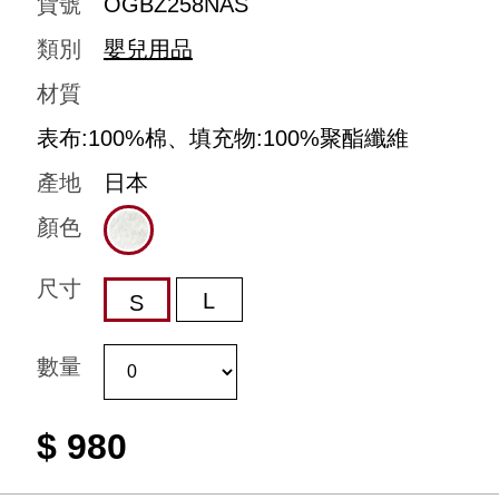
貨號
OGBZ258NAS
類別
嬰兒用品
材質
表布:100%棉、填充物:100%聚酯纖維
產地
日本
顏色
尺寸
L
S
數量
$ 980