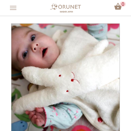
0
會員登入
方巾／手帕
毛巾／浴巾
嬰兒用品
彌月禮盒
今治認證
關於Orunet