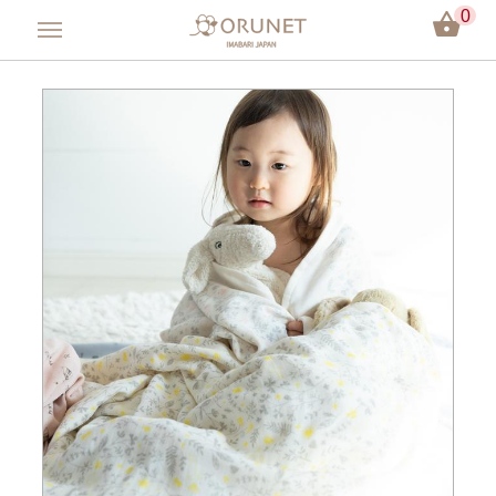
0
會員登入
方巾／手帕
毛巾／浴巾
嬰兒用品
彌月禮盒
今治認證
關於Orunet