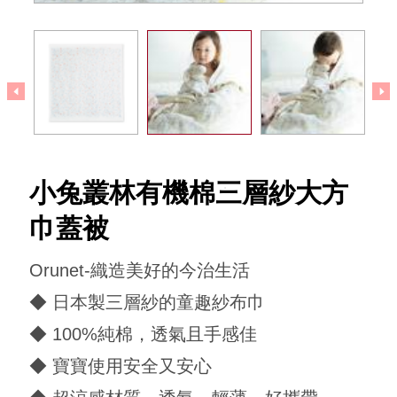
回到犬印本舖
小兔叢林有機棉三層紗大方
巾蓋被
Orunet-織造美好的今治生活
◆ 日本製三層紗的童趣紗布巾
◆ 100%純棉，透氣且手感佳
◆ 寶寶使用安全又安心