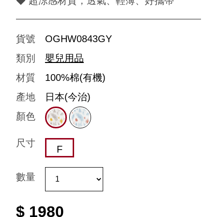
◆ 超涼感材質，透氣、輕薄、好攜帶
貨號
OGHW0843GY
類別
嬰兒用品
材質
100%棉(有機)
產地
日本(今治)
顏色
尺寸
F
數量
$ 1980