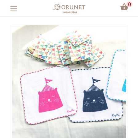
0
會員登入
方巾／手帕
毛巾／浴巾
嬰兒用品
彌月禮盒
今治認證
關於Orunet