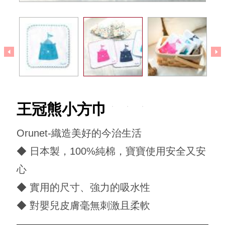
回到犬印本舖
王冠熊小方巾
Orunet-織造美好的今治生活
◆ 日本製，100%純棉，寶寶使用安全又安
心
◆ 實用的尺寸、強力的吸水性
◆ 對嬰兒皮膚毫無刺激且柔軟