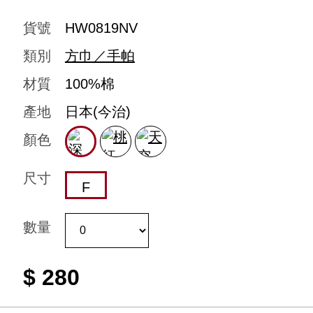
貨號
HW0819NV
類別
方巾／手帕
材質
100%棉
產地
日本(今治)
顏色
尺寸
F
數量
$ 280