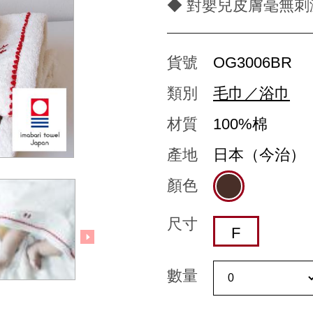
◆ 對嬰兒皮膚毫無刺
貨號
OG3006BR
類別
毛巾／浴巾
材質
100%棉
產地
日本（今治）
顏色
尺寸
F
數量