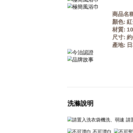
商品名稱
顏色: 紅
材質: 1
尺寸: 約
產地: 
洗滌說明
請
不可漂白