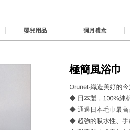
嬰兒用品
彌月禮盒
極簡風浴巾
Orunet-織造美好的
◆ 日本製，100%
◆ 通過日本毛巾最
◆ 超強的吸水性、