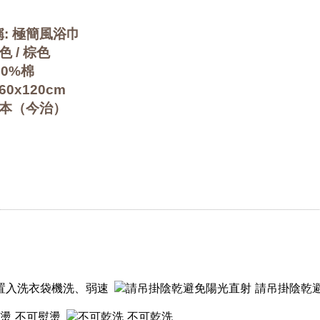
: 極簡風浴巾
色 / 棕色
00%棉
60x120cm
日本（今治）
置入洗衣袋機洗、弱速
請吊掛陰乾
不可熨燙
不可乾洗