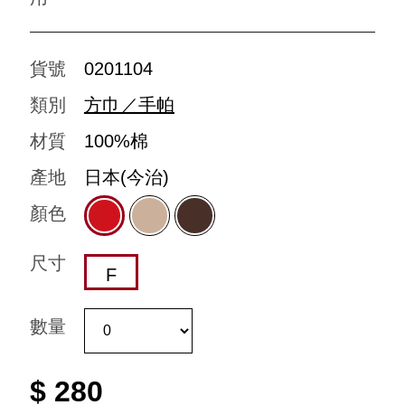
貨號
0201104
類別
方巾／手帕
材質
100%棉
產地
日本(今治)
顏色
尺寸
F
數量
$ 280